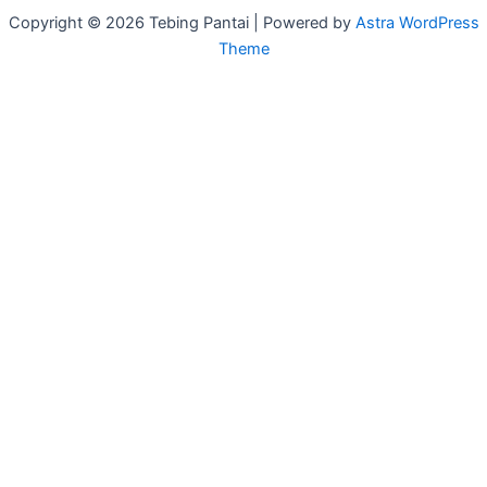
Copyright © 2026 Tebing Pantai | Powered by
Astra WordPress
Theme
Return To Top
Halaman
Dijual
Vila Pinggir Tebing
Vila Pinggir Pantai
Tanah Pinggir Tebing
Tanah Pinggir Pantai
Daftar Peta
Panduan
Pembeli
Investasikan di Bali
Sertifikat tanah
Judul-judul orang asing
Tanah dan ukuran
Pemilik
Mengapa Memilih Kami?
Lihat Daftar Properti Anda
Manfaat kami
Bonus
Penilaian