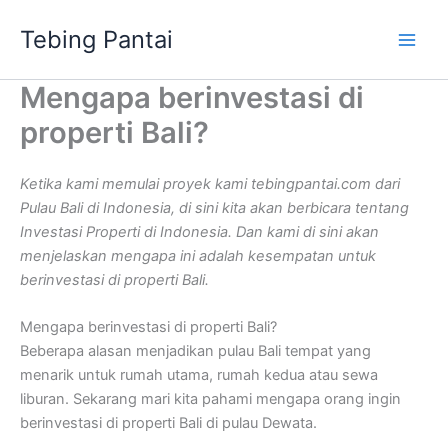
Skip
Tebing Pantai
to
content
Mengapa berinvestasi di
properti Bali?
Ketika kami memulai proyek kami tebingpantai.com dari
Pulau Bali di Indonesia, di sini kita akan berbicara tentang
Investasi Properti di Indonesia. Dan kami di sini akan
menjelaskan mengapa ini adalah kesempatan untuk
berinvestasi di properti Bali.
Mengapa berinvestasi di properti Bali?
Beberapa alasan menjadikan pulau Bali tempat yang
menarik untuk rumah utama, rumah kedua atau sewa
liburan. Sekarang mari kita pahami mengapa orang ingin
berinvestasi di properti Bali di pulau Dewata.