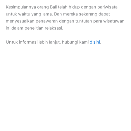
Kesimpulannya orang Bali telah hidup dengan pariwisata
untuk waktu yang lama. Dan mereka sekarang dapat
menyesuaikan penawaran dengan tuntutan para wisatawan
ini dalam penelitian relaksasi.
Untuk informasi lebih lanjut, hubungi kami
disini
.