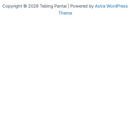
Copyright © 2026 Tebing Pantai | Powered by
Astra WordPress
Theme
Return To Top
Halaman
Dijual
Vila Pinggir Tebing
Vila Pinggir Pantai
Tanah Pinggir Tebing
Tanah Pinggir Pantai
Daftar Peta
Panduan
Pembeli
Investasikan di Bali
Sertifikat tanah
Judul-judul orang asing
Tanah dan ukuran
Pemilik
Mengapa Memilih Kami?
Lihat Daftar Properti Anda
Manfaat kami
Bonus
Penilaian