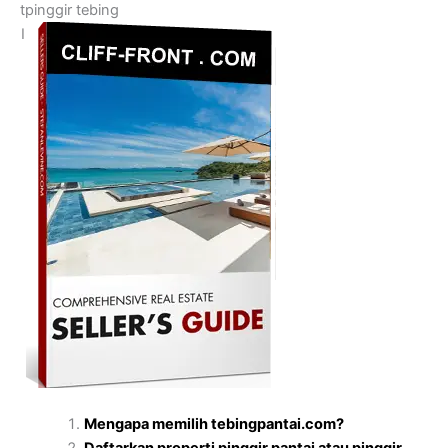
tpinggir tebing
I
Mengapa memilih tebingpantai.com?
Daftarkan properti pinggir pantai atau pinggir