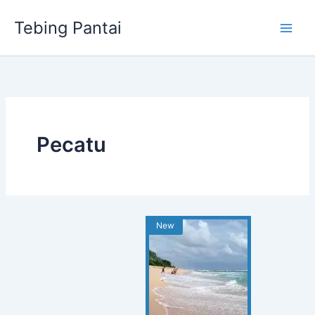
Skip
Tebing Pantai
to
content
Pecatu
New