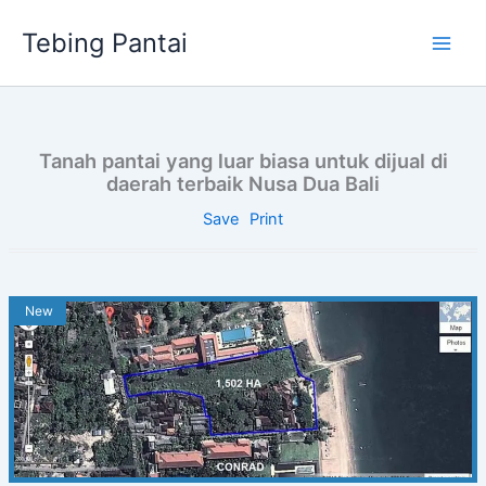
Skip
Tebing Pantai
to
content
Tanah pantai yang luar biasa untuk dijual di
daerah terbaik Nusa Dua Bali
Save
Print
New