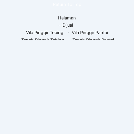
Return To Top
Halaman
Dijual
Vila Pinggir Tebing
Vila Pinggir Pantai
Tanah Pinggir Tebing
Tanah Pinggir Pantai
Daftar Peta
Panduan
Pembeli
Investasikan di Bali
Sertifikat tanah
Judul-judul orang asing
Tanah dan ukuran
Pemilik
Mengapa Memilih Kami?
Lihat Daftar Properti Anda
Manfaat kami
Bonus
Penilaian
Siapkan Properti Anda
Tentang Kami
Hubungi Kami
Membeli sebuah properti
Jual properti
Copyright © 2006-2026 Cliff-Front & Beachfront