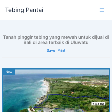
Skip
Tebing Pantai
to
content
Tanah pinggir tebing yang mewah untuk dijual di
Bali di area terbaik di Uluwatu
Save
Print
New